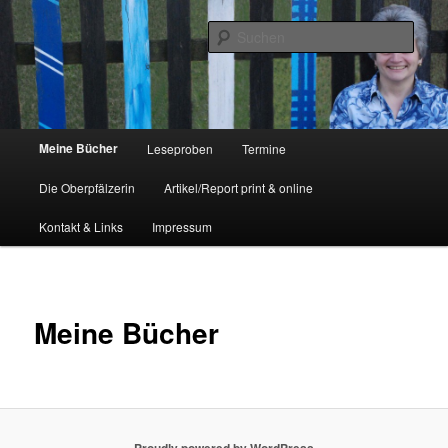
Satirische Geschichten aus der Oberpfalz
Such
Christa Vogl – Autorin – Buch
Hauptmenü
Meine Bücher
Leseproben
Termine
Zum
Die Oberpfälzerin
Artikel/Report print & online
Inhalt
Kontakt & Links
Impressum
wechseln
Meine Bücher