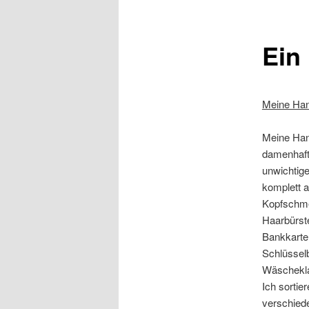
Ein
Meine Ha
Meine Hand
damenhaft.
unwichtige
komplett a
Kopfschmer
Haarbürst
Bankkarte,
Schlüssel
Wäscheklam
Ich sortie
verschiede