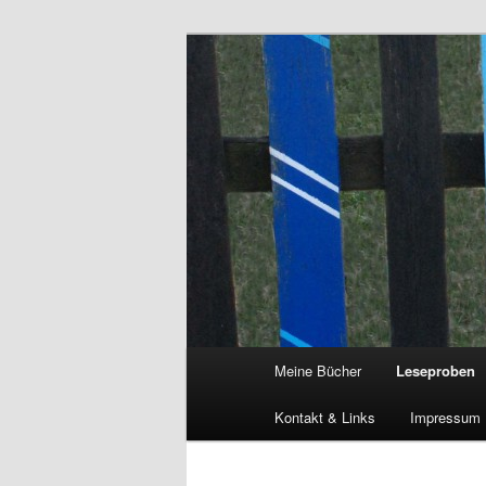
Satirische Geschichten aus der
Christa Vogl 
Hauptmenü
Meine Bücher
Leseproben
Zum
Kontakt & Links
Impressum
Inhalt
wechseln