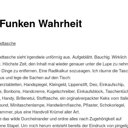
 Funken Wahrheit
ndtasche
tasche sieht irgendwie unförmig aus. Aufgebläht. Bauchig. Wirklich 
 Höchste Zeit, den Inhalt mal wieder genauer unter die Lupe zu ne
 Dinge zu entfernen. Eine Radikalkur sozusagen. Ich räume die Tasc
us und lege die Sachen auf den Tisch:
ztabletten, Handspiegel, Kleingeld, Lippenstift, Deo, Einkaufschip,
e, Bonbons, Handcreme, Kugelschreiber, Einkaufsblock, Taschentüch
 Handy, Brillenetui, Stofftasche, ein orginalverpackter Keks vom Itali
bund, Minitaschenlampe, Handwärmflasche, Pflaster, Schokoriegel,
mer, plus eine Handvoll Krümel aller Art.
re das wilde Durcheinander und ordne alles nach Zugehörigkeit auf
ne Stapel. Um mich herum entsteht bereits der Eindruck von pingeli