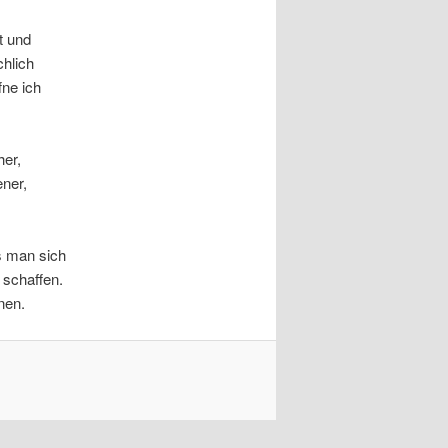
t und
chlich
fne ich
er,
ener,
s man sich
 schaffen.
nen.