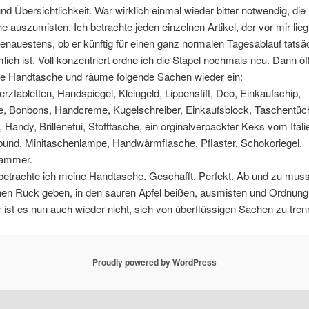
d Übersichtlichkeit. War wirklich einmal wieder bitter notwendig, die
 auszumisten. Ich betrachte jeden einzelnen Artikel, der vor mir lieg
enauestens, ob er künftig für einen ganz normalen Tagesablauf tatsä
ch ist. Voll konzentriert ordne ich die Stapel nochmals neu. Dann öf
re Handtasche und räume folgende Sachen wieder ein:
ztabletten, Handspiegel, Kleingeld, Lippenstift, Deo, Einkaufschip,
e, Bonbons, Handcreme, Kugelschreiber, Einkaufsblock, Taschentüch
 Handy, Brillenetui, Stofftasche, ein orginalverpackter Keks vom Itali
bund, Minitaschenlampe, Handwärmflasche, Pflaster, Schokoriegel,
ammer.
 betrachte ich meine Handtasche. Geschafft. Perfekt. Ab und zu mus
nen Ruck geben, in den sauren Apfel beißen, ausmisten und Ordnung
ist es nun auch wieder nicht, sich von überflüssigen Sachen zu tren
Proudly powered by WordPress