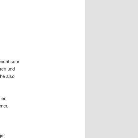
nicht sehr
hmen und
he also
er,
ener,
ger