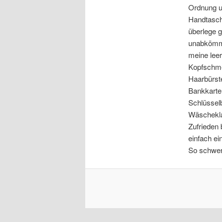
Ordnung un
Handtasche
überlege g
unabkömmli
meine lee
Kopfschmer
Haarbürst
Bankkarte,
Schlüssel
Wäschekl
Zufrieden
einfach ei
So schwer 